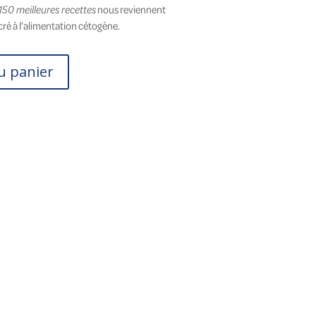
nous reviennent
50 meilleures recettes
ré à l’alimentation cétogène.
.
u panier