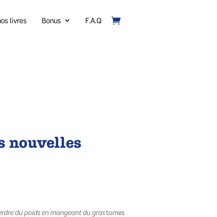
os livres
Bonus
F.A.Q
s nouvelles
tomes
erdre du poids en mangeant du gras