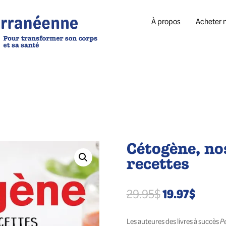
À propos
Acheter n
Cétogène, no
recettes
Le
Le
19.97
$
29.95
$
prix
prix
Les auteures des livres à succès
initial
actuel
P