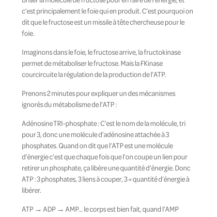
c’est principalement le foie qui en produit. C’est pourquoi on
dit que le fructose est un missile à tête chercheuse pour le
foie.
Imaginons dans le foie, le fructose arrive, la fructokinase
permet de métaboliser le fructose. Mais la FKinase
courcircuite la régulation de la production de l’ATP.
Prenons 2 minutes pour expliquer un des mécanismes
ignorés du métabolisme de l’ATP :
Adénosine TRI-phosphate : C’est le nom de la molécule, tri
pour 3, donc une molécule d’adénosine attachée à 3
phosphates. Quand on dit que l’ATP est une molécule
d’énergie c’est que chaque fois que l’on coupe un lien pour
retirer un phosphate, ça libère une quantité d’énergie. Donc
ATP : 3 phosphates, 3 liens à couper, 3 « quantité d’énergie à
libérer.
ATP → ADP → AMP… le corps est bien fait, quand l’AMP