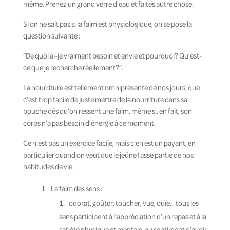
même. Prenez un grand verre d’eau et faites autre chose.
Si on ne sait pas si la faim est physiologique, on se pose la
question suivante :
“De quoi ai-je vraiment besoin et envie et pourquoi? Qu’est-
ce que je recherche réellement?”.
La nourriture est tellement omniprésente de nos jours, que
c’est trop facile de juste mettre de la nourriture dans sa
bouche dès qu’on ressent une faim, même si, en fait, son
corps n’a pas besoin d’énergie à ce moment.
Ce n’est pas un exercice facile, mais c’en est un payant, en
particulier quand on veut que le jeûne fasse partie de nos
habitudes de vie.
La faim des sens :
odorat, goûter, toucher, vue, ouïe… tous les
sens participent à l’appréciation d’un repas et à la
satiété physique et mentale, au sentiment d’avoir