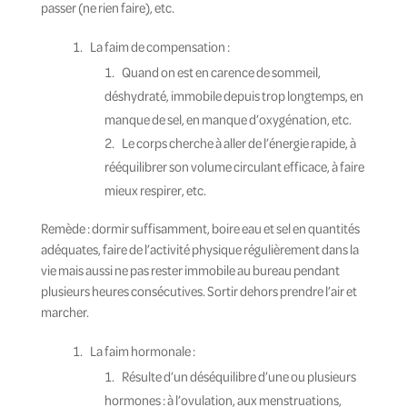
passer (ne rien faire), etc.
La faim de compensation :
Quand on est en carence de sommeil,
déshydraté, immobile depuis trop longtemps, en
manque de sel, en manque d’oxygénation, etc.
Le corps cherche à aller de l’énergie rapide, à
rééquilibrer son volume circulant efficace, à faire
mieux respirer, etc.
Remède : dormir suffisamment, boire eau et sel en quantités
adéquates, faire de l’activité physique régulièrement dans la
vie mais aussi ne pas rester immobile au bureau pendant
plusieurs heures consécutives. Sortir dehors prendre l’air et
marcher.
La faim hormonale :
Résulte d’un déséquilibre d’une ou plusieurs
hormones : à l’ovulation, aux menstruations,