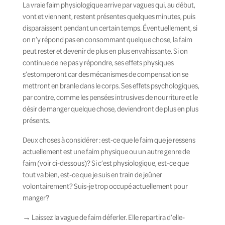
La vraie faim physiologique arrive par vagues qui, au début,
vont et viennent, restent présentes quelques minutes, puis
disparaissent pendant un certain temps. Éventuellement, si
on n’y répond pas en consommant quelque chose, la faim
peut rester et devenir de plus en plus envahissante. Si on
continue de ne pas y répondre, ses effets physiques
s’estomperont car des mécanismes de compensation se
mettront en branle dans le corps. Ses effets psychologiques,
par contre, comme les pensées intrusives de nourriture et le
désir de manger quelque chose, deviendront de plus en plus
présents.
Deux choses à considérer : est-ce que le faim que je ressens
actuellement est une faim physique ou un autre genre de
faim (voir ci-dessous)? Si c’est physiologique, est-ce que
tout va bien, est-ce que je suis en train de jeûner
volontairement? Suis-je trop occupé actuellement pour
manger?
→ Laissez la vague de faim déferler. Elle repartira d’elle-