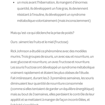
un mois avant l’hibernation, ils mangent d’énormes
quantité, ils développent un foie gras, ils deviennent
résistant à l’insuline, ils développent un syndrome
métabolique volontairement (mais inconsciemment)
Mais qu’est-ce qui déclenche la prise de poids?
Ours : aiment les fruits et le miel (fructose)
Rick Johnson a étudié ce phénomène avec des modèles
murins. Trois groupes de souris, un avec eau et nourriture, un
avec glucose et nourriture, un avec fructose et nourriture.
Les souris fructose ont développé un syndrome métabolique
vraiment rapidement et étaient les plus obèses de l’étude.
Fait intéressant, durant les 2-3 premières semaines, les souris
diminuaient leur quantité de nourriture consommée
(comme si elles tentaient de garder un équilibre énergétique)
mais au bout de 3 semaines, elles perdaient le contrôle de leur
appétit et se mettaient à manger de façon incontrôlées, et
l’obésité s’accélérait.