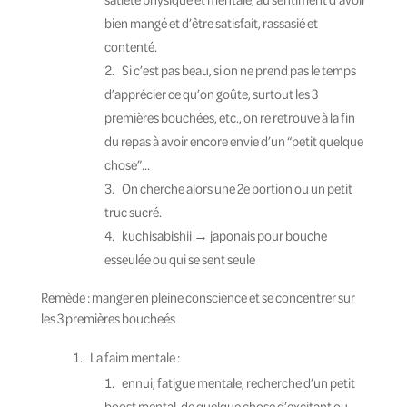
bien mangé et d’être satisfait, rassasié et
contenté.
Si c’est pas beau, si on ne prend pas le temps
d’apprécier ce qu’on goûte, surtout les 3
premières bouchées, etc., on re retrouve à la fin
du repas à avoir encore envie d’un “petit quelque
chose”…
On cherche alors une 2e portion ou un petit
truc sucré.
kuchisabishii → japonais pour bouche
esseulée ou qui se sent seule
Remède : manger en pleine conscience et se concentrer sur
les 3 premières boucheés
La faim mentale :
ennui, fatigue mentale, recherche d’un petit
boost mental, de quelque chose d’excitant ou