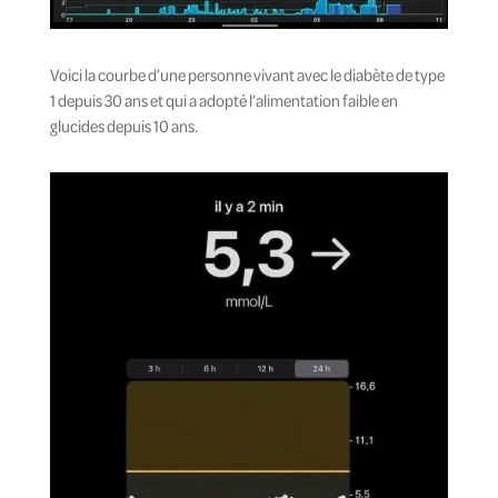
Voici la courbe d’une personne vivant avec le diabète de type
1 depuis 30 ans et qui a adopté l’alimentation faible en
glucides depuis 10 ans.