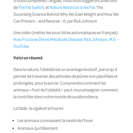
Si vous comprenez l’anglais, nous vous suggérons la lecture
de
The Fat Switch
, et
Nature Wants Us to Be Fat
: The
Surprising Science Behind Why We Gain Weight and How We
Can Prevent – and Reverse – It,
par Rick Johnson
Une vidéo (mettez les sous-titres automatiques en français) :
How Fructose Drives Metabolic Disease | Rick Johnson, M.D. –
YouTube
Voici un résumé
:
Dans la nature, l’obésité est un avantage évolutif, parce qu’il
permet de traverser des périodes de jeûnes non planifiées et
prolongées, pour la survie. Comprendre comment les
animaux « font de l’obésité » peut nous enseigner comment
la contrôler dans notre monde de surabondance.
La fable : la cigale et la fourmi
Les animaux connaissent la rareté de l’hiver
Animaux qui hibernent