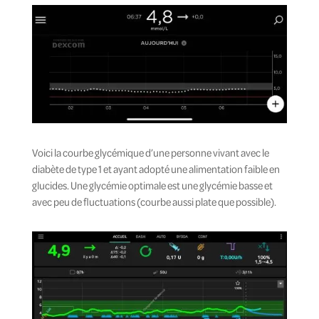
Voici la courbe glycémique d’une personne vivant avec le
diabète de type 1 et ayant adopté une alimentation faible en
glucides. Une glycémie optimale est une glycémie basse et
avec peu de fluctuations (courbe aussi plate que possible).