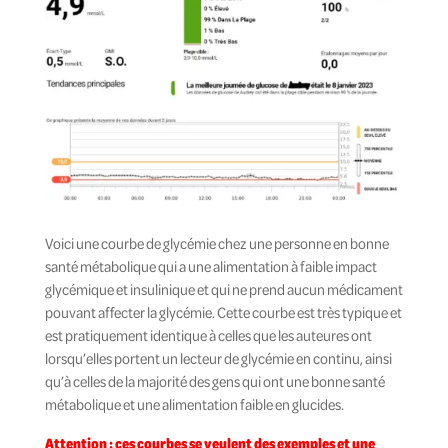
Voici une courbe de glycémie chez une personne en bonne
santé métabolique qui a une alimentation à faible impact
glycémique et insulinique et qui ne prend aucun médicament
pouvant affecter la glycémie. Cette courbe est très typique et
est pratiquement identique à celles que les auteures ont
lorsqu’elles portent un lecteur de glycémie en continu, ainsi
qu’à celles de la majorité des gens qui ont une bonne santé
métabolique et une alimentation faible en glucides.
Attention : ces courbes se veulent des exemples et une