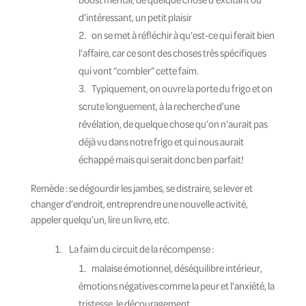
d’intéressant, un petit plaisir
on se met à réfléchir à qu’est-ce qui ferait bien
l’affaire, car ce sont des choses très spécifiques
qui vont “combler” cette faim.
Typiquement, on ouvre la porte du frigo et on
scrute longuement, à la recherche d’une
révélation, de quelque chose qu’on n’aurait pas
déjà vu dans notre frigo et qui nous aurait
échappé mais qui serait donc ben parfait!
Remède : se dégourdir les jambes, se distraire, se lever et
changer d’endroit, entreprendre une nouvelle activité,
appeler quelqu’un, lire un livre, etc.
La faim du circuit de la récompense :
malaise émotionnel, déséquilibre intérieur,
émotions négatives comme la peur et l’anxiété, la
tristesse, le découragement…