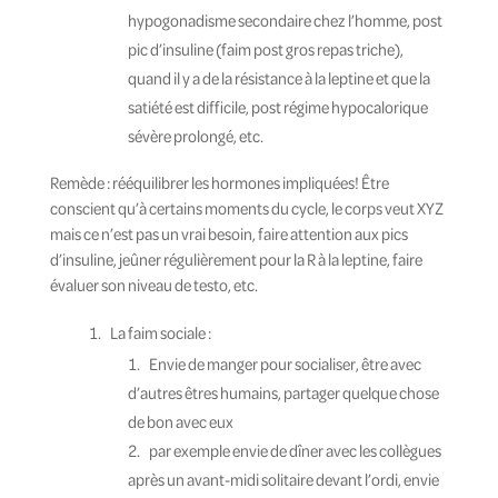
hypogonadisme secondaire chez l’homme, post
pic d’insuline (faim post gros repas triche),
quand il y a de la résistance à la leptine et que la
satiété est difficile, post régime hypocalorique
sévère prolongé, etc.
Remède : rééquilibrer les hormones impliquées! Être
conscient qu’à certains moments du cycle, le corps veut XYZ
mais ce n’est pas un vrai besoin, faire attention aux pics
d’insuline, jeûner régulièrement pour la R à la leptine, faire
évaluer son niveau de testo, etc.
La faim sociale :
Envie de manger pour socialiser, être avec
d’autres êtres humains, partager quelque chose
de bon avec eux
par exemple envie de dîner avec les collègues
après un avant-midi solitaire devant l’ordi, envie