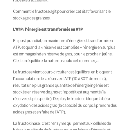
Comment le fructose agit pour créer cet état favorisant le
stockage des graisses.
L’ATP : l’énergie est transformée en ATP
En post prandial, un maximum d’énergie est transformé en
ATP, et quand la « réserve est complète » l’énergie en surplus
est emmagasiné en réserve de gras, pour le prochain jeûne.
C’est un équilibre, la nature a voulu cela comme ça.
Le fructose vient court-circuiter cet équilibre, en bloquant
l’accumulation de la réserve d’ATP (10 à 30% de moins),
résultat une plus grande quantité de l’énergie ingérée est
stockée en réserve de gras et l’appétit est augmenté (la
réserve est plus petite). De plus, le fructose bloque la bêta-
oxydation des acides gras (la capacité du corps à prendre des
acides gras et en faire de l’ATP).
La fructokinase : c’est l’enzyme qui permet aux cellules de
briser la molécule de fructose pour en faire de l’énergie, et