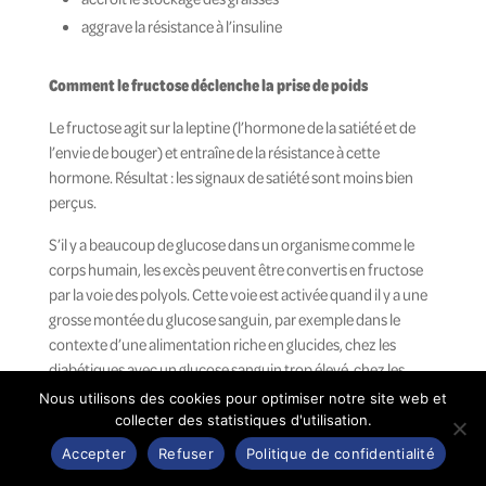
aggrave la résistance à l’insuline
Comment le fructose déclenche la prise de poids
Le fructose agit sur la leptine (l’hormone de la satiété et de
l’envie de bouger) et entraîne de la résistance à cette
hormone. Résultat : les signaux de satiété sont moins bien
perçus.
S’il y a beaucoup de glucose dans un organisme comme le
corps humain, les excès peuvent être convertis en fructose
par la voie des polyols. Cette voie est activée quand il y a une
grosse montée du glucose sanguin, par exemple dans le
contexte d’une alimentation riche en glucides, chez les
diabétiques avec un glucose sanguin trop élevé, chez les
personnes qui consomment des aliments avec un indice
Nous utilisons des cookies pour optimiser notre site web et
glycémique élevé, etc. C’est pourquoi même chez les
collecter des statistiques d'utilisation.
personnes qui ne mangent AUCUN fructose, il est possible
Accepter
Refuser
Politique de confidentialité
d’en retrouver dans le sang et dans l’urine.