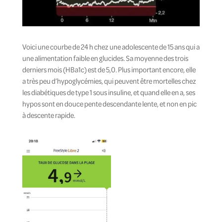
Voici une courbe de 24 h chez une adolescente de 15 ans qui a
une alimentation faible en glucides. Sa moyenne des trois
derniers mois (HBa1c) est de 5,0. Plus important encore, elle
a très peu d’hypoglycémies, qui peuvent être mortelles chez
les diabétiques de type 1 sous insuline, et quand elle en a, ses
hypos sont en douce pente descendante lente, et non en pic
à descente rapide.