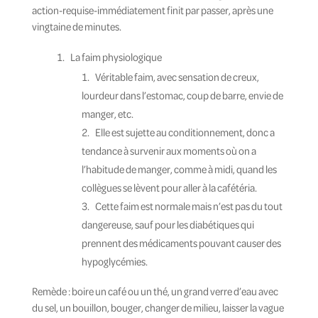
action-requise-immédiatement finit par passer, après une
vingtaine de minutes.
La faim physiologique
Véritable faim, avec sensation de creux,
lourdeur dans l’estomac, coup de barre, envie de
manger, etc.
Elle est sujette au conditionnement, donc a
tendance à survenir aux moments où on a
l’habitude de manger, comme à midi, quand les
collègues se lèvent pour aller à la cafétéria.
Cette faim est normale mais n’est pas du tout
dangereuse, sauf pour les diabétiques qui
prennent des médicaments pouvant causer des
hypoglycémies.
Remède : boire un café ou un thé, un grand verre d’eau avec
du sel, un bouillon, bouger, changer de milieu, laisser la vague