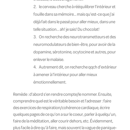
le cerveau cherche à rééquilibrer l’intérieur et
fouille dans sa mémoire… mais qu’est-ce que j’ai
déjà fait dans le passé pour aller mieux, dans une
telle situation… ah! je sais! Du chocolat!
On recherche des neurotransmetteurs et des
neuromodulateurs de bien-être, pour avoir de la
dopamine, sérotonine, ocytocine et autres, pour
enlever le malaise.
Autrement dit, on recherche qqch d’extérieur
à amener à l’intérieur pour aller mieux
émotionnellement.
Remède : d’abord s’en rendre compte/le nommer. Ensuite,
comprendre quel est le véritable besoin et l’adresser : faire
des exercices de respiration/cohérence cardiaque, écrire
quelques pages de ce qu’on a sur le coeur, parler à quelqu’un,
faire de la méditation, aller courir dehors, etc. Évidemment,
plus facile à dire qu’à faire, mais souvent la vague de panique-