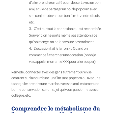
d’aller prendre un café et un dessert avec un bon
ami, envie de partager un bol de popcorn avec
son conjoint devant un bon film le vendredi soir,
etc.
C’est surtout la connexion qui est recherchée.
Souvent, on ne porte même pas attention à ce
qu’on mange, on ne le savoure pas vraiment.
L’occasion fait le larron :-p Quand on
commence à chercher une occasion (ohhh je
vais appeler mon amie XXX pour aller souper)
Remède : connecter avec des gens autrement qu’en se
centrant sur la nourriture : un film sans popcorn ou avec une
tisane, aller prendre une marche avec son ami, entamer une
bonne conservation sur un sujet qui vous passionne avec un
collègue, etc.
Comprendre le métabolisme du