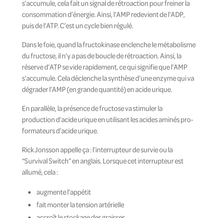
s’accumule, cela fait un signal de rétroaction pour freiner la
consommation d’énergie. Ainsi, l’AMP redevient de l’ADP,
puis de l’ATP. C’est un cycle bien régulé.
Dans le foie, quand la fructokinase enclenche le métabolisme
du fructose, il n’y a pas de boucle de rétroaction. Ainsi, la
réserve d’ATP se vide rapidement, ce qui signifie que l’AMP
s’accumule. Cela déclenche la synthèse d’une enzyme qui va
dégrader l’AMP (en grande quantité) en acide urique.
En parallèle, la présence de fructose va stimuler la
production d’acide urique en utilisant les acides aminés pro-
formateurs d’acide urique.
Rick Jonsson appelle ça : l’interrupteur de survie ou la
“Survival Switch” en anglais. Lorsque cet interrupteur est
allumé, cela :
augmente l’appétit
fait monter la tension artérielle
accroît le stockage des graisses