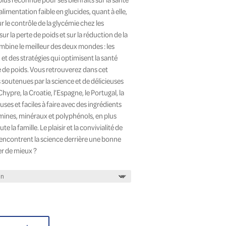
alimentation faible en glucides, quant à elle,
r le contrôle de la glycémie chez les
.00$
ur la perte de poids et sur la réduction de la
mbine le meilleur des deux mondes : les
 et des stratégies qui optimisent la santé
e de poids. Vous retrouverez dans cet
soutenues par la science et de délicieuses
Chypre, la Croatie, l’Espagne, le Portugal, la
uses et faciles à faire avec des ingrédients
amines, minéraux et polyphénols, en plus
e la famille. Le plaisir et la convivialité de
encontrent la science derrière une bonne
r de mieux ?