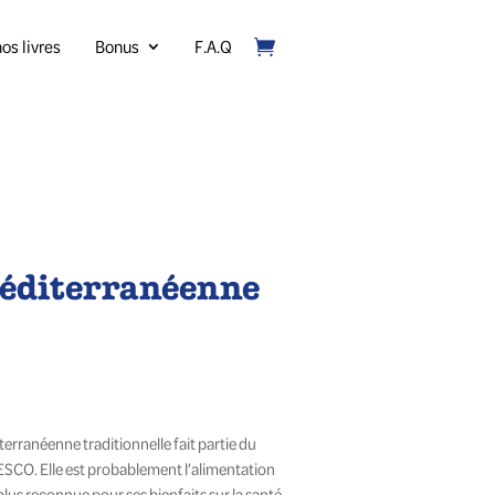
os livres
Bonus
F.A.Q
méditerranéenne
ge
iterranéenne traditionnelle fait partie du
 :
ESCO. Elle est probablement l’alimentation
95$
a plus reconnue pour ses bienfaits sur la santé