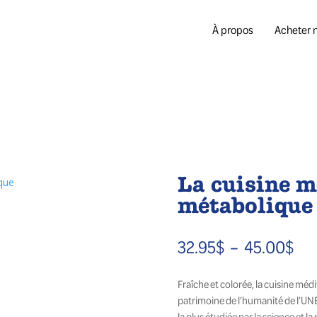
À propos
Acheter n
La cuisine 
métabolique
Pla
32.95
$
–
45.00
$
de
Fraîche et colorée, la cuisine méd
prix
patrimoine de l’humanité de l’UN
32.
la plus étudiée par la science et l