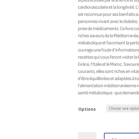
à
cardiovasculaire et la longévité. L’
est reconnue pour ses bienfaits su
45
personnes vivant avec le diabète, s
prise de médicaments. Ce livre co
riches saveurs de la Méditerranée,
métabolique et favorisent la pert
ouvrage une foule d’informations 
recettes qui vous feront visiter la 
Grèce, l’Italie et le Maroc. Savoure
courants, elles sont riches en vit
d’être équilibrées et adaptées à tout
l’alimentation méditerranéenne r
santé métabolique : que demande
Options
quantité