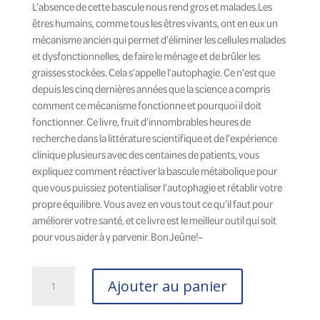
L’absence de cette bascule nous rend gros et malades.Les
êtres humains, comme tous les êtres vivants, ont en eux un
mécanisme ancien qui permet d’éliminer les cellules malades
et dysfonctionnelles, de faire le ménage et de brûler les
graisses stockées. Cela s’appelle l’autophagie. Ce n’est que
depuis les cinq dernières années que la science a compris
comment ce mécanisme fonctionne et pourquoi il doit
fonctionner. Ce livre, fruit d’innombrables heures de
recherche dans la littérature scientifique et de l’expérience
clinique plusieurs avec des centaines de patients, vous
expliquez comment réactiver la bascule métabolique pour
que vous puissiez potentialiser l’autophagie et rétablir votre
propre équilibre. Vous avez en vous tout ce qu’il faut pour
améliorer votre santé, et ce livre est le meilleur outil qui soit
pour vous aider à y parvenir. Bon Jeûne!–
quantité
Ajouter au panier
de
Le