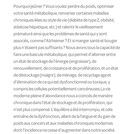
Pourquoi jeûner ? Vous voulez perdre du poids, optimiser
votre santé métabolique, renverser certaines maladies
chroniques liées au style de vie (diabète de type 2, obésité,
stéatose hépatique, etc.) et ralentir le vieillissement
prématuré ainsi que les problèmes de santé qui y sont
associés, comme l’Alzheimer ? Et si manger santé et bouger
plus n’étaient pas suffisants ? Nous avons tous la capacité de
faire une bascule métabolique, qui permet d’alterner entre
un état de stockage de l’énergie (engraisser), de
renouvellement, de croissance et de prolifération, et un état
de déstockage (maigrir), de ménage, de recyclage age et
d’élimination de ce qui est dysfonctionnel ou toxique, y
compris les cellules potentiellement cancéreuses.La vie
moderne pleine d’abondance nous a coincés de manière
chronique dans l’état de stockage et de prolifération, qui
n’est plus compensé. L’équilibre a été interrompu, et cela
entraîne de la dysfonction, allant de la fatigue et du gain de
poids aux cancers et aux maladies chroniques modernes
dont l’incidence ne cesse d’augmenter dans notre société.