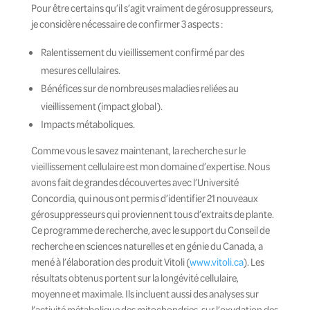
Pour être certains qu’il s’agit vraiment de gérosuppresseurs,
je considère nécessaire de confirmer 3 aspects :
Ralentissement du vieillissement confirmé par des
mesures cellulaires.
Bénéfices sur de nombreuses maladies reliées au
vieillissement (impact global).
Impacts métaboliques.
Comme vous le savez maintenant, la recherche sur le
vieillissement cellulaire est mon domaine d’expertise. Nous
avons fait de grandes découvertes avec l’Université
Concordia, qui nous ont permis d’identifier 21 nouveaux
gérosuppresseurs qui proviennent tous d’extraits de plante.
Ce programme de recherche, avec le support du Conseil de
recherche en sciences naturelles et en génie du Canada, a
mené à l’élaboration des produit Vitoli (
www.vitoli.ca
). Les
résultats obtenus portent sur la longévité cellulaire,
moyenne et maximale. Ils incluent aussi des analyses sur
l’activité métabolique des mitochondries, sur l’oxydation des