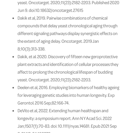
yeast. Oncotarget. 2020;11(23):2182-2203. Published 2020
Jun 9. doi:10.18632/oncotarget.27615
Dakik et al, 2019. Pairwise combinations of chemical
compounds that delay yeast chronological aging through
different signaling pathways display synergistic effects on
the extent of aging delay. Oncotarget. 2019 Jan
8;10(3):313-338.
Dakik, et al. 2020. Discovery of fifteen new geroprotective
plant extracts and identification of cellular processes they
affect to prolong the chronological lifespan of budding
yeast. Oncotarget. 2020;11(23):2182-2203.
Deelen et al, 2016. Employing biomarkers of healthy ageing
for leveraging genetic studies into human longevity. Exp
Gerontol. 2016 Sep;82:166-74.
DeVito et al, 2022. Extending human healthspan and
longevity: a symposium report. Ann N Y Acad Sci. 2022
Jan;1507(1):70-83. doi: 10.1111/nyas.14681. Epub 2021 Sep