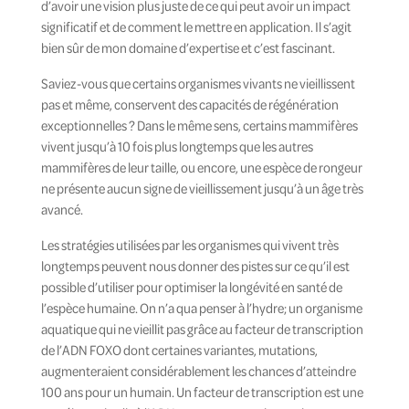
d’avoir une vision plus juste de ce qui peut avoir un impact
significatif et de comment le mettre en application. Il s’agit
bien sûr de mon domaine d’expertise et c’est fascinant.
Saviez-vous que certains organismes vivants ne vieillissent
pas et même, conservent des capacités de régénération
exceptionnelles ? Dans le même sens, certains mammifères
vivent jusqu’à 10 fois plus longtemps que les autres
mammifères de leur taille, ou encore, une espèce de rongeur
ne présente aucun signe de vieillissement jusqu’à un âge très
avancé.
Les stratégies utilisées par les organismes qui vivent très
longtemps peuvent nous donner des pistes sur ce qu’il est
possible d’utiliser pour optimiser la longévité en santé de
l’espèce humaine. On n’a qua penser à l’hydre; un organisme
aquatique qui ne vieillit pas grâce au facteur de transcription
de l’ADN FOXO dont certaines variantes, mutations,
augmenteraient considérablement les chances d’atteindre
100 ans pour un humain. Un facteur de transcription est une