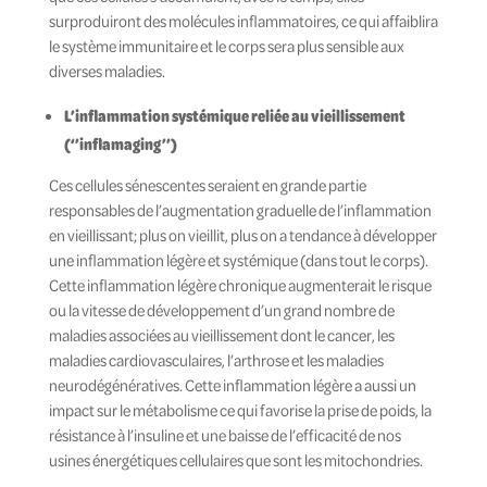
surproduiront des molécules inflammatoires, ce qui affaiblira
le système immunitaire et le corps sera plus sensible aux
diverses maladies.
L’inflammation systémique reliée au vieillissement
(‘’inflamaging’’)
Ces cellules sénescentes seraient en grande partie
responsables de l’augmentation graduelle de l’inflammation
en vieillissant; plus on vieillit, plus on a tendance à développer
une inflammation légère et systémique (dans tout le corps).
Cette inflammation légère chronique augmenterait le risque
ou la vitesse de développement d’un grand nombre de
maladies associées au vieillissement dont le cancer, les
maladies cardiovasculaires, l’arthrose et les maladies
neurodégénératives. Cette inflammation légère a aussi un
impact sur le métabolisme ce qui favorise la prise de poids, la
résistance à l’insuline et une baisse de l’efficacité de nos
usines énergétiques cellulaires que sont les mitochondries.