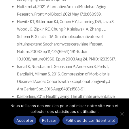
Holtze et al, 2021. Alternative Animal Models of Aging
Research. Front Mol Biosci. 2021 May 17;8:660959.
Howitz KT, Bitterman KJ, Cohen HY, Lamming DW, Lavu S,
Wood JG, Zipkin RE, Chung P, Kisielewski A, Zhang LL,
Scherer B, Sinclair DA. Small molecule activators of
sirtuins extend Saccharomyces cerevisiae lifespan.
Nature. 2003 Sep 11;425(6954):191-6. doi:
10.1038/nature01960. Epub 2003 Aug 24. PMID: 12939617.
Ismail K, Nussbaum L, Sebastiani P, Andersen S, Perls T,
Barzilai N, Milman S. 2016. Compression of Morbidity Is
Observed Across Cohorts with Exceptional Longevity. J
Am Geriatr Soc. 2016 Aug;64(8):1583-91.
Kaeberlein, 2015. Healthy aging: The ultimate preventative
medicine. Science, 2015 Dec 4 ;350(6265) :1191-3.
Nous utilisons des cookies pour optimiser notre site web et
Leonov et al, 2015. Longevity extension by
collecter des statistiques d'utilisation.
phytochemicals. Molecules. 2015 Apr 13;20(4):6544-72.
Accepter
Refuser
Politique de confidentialité
Longo
, 2015. Interventions to Slow Aging in Humans:
et al