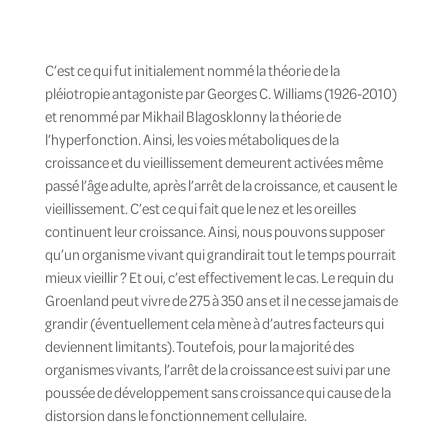
C’est ce qui fut initialement nommé la théorie de la
pléiotropie antagoniste par Georges C. Williams (1926-2010)
et renommé par Mikhail Blagosklonny la théorie de
l’hyperfonction. Ainsi, les voies métaboliques de la
croissance et du vieillissement demeurent activées même
passé l’âge adulte, après l’arrêt de la croissance, et causent le
vieillissement. C’est ce qui fait que le nez et les oreilles
continuent leur croissance. Ainsi, nous pouvons supposer
qu’un organisme vivant qui grandirait tout le temps pourrait
mieux vieillir ? Et oui, c’est effectivement le cas. Le requin du
Groenland peut vivre de 275 à 350 ans et il ne cesse jamais de
grandir (éventuellement cela mène à d’autres facteurs qui
deviennent limitants). Toutefois, pour la majorité des
organismes vivants, l’arrêt de la croissance est suivi par une
poussée de développement sans croissance qui cause de la
distorsion dans le fonctionnement cellulaire.