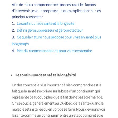
Afin de mieux comprendre ces processus et les façons
d’intervenir, je vous propose quelques explications sur les
principaux aspects :
Le continuum de santé et la longévité
Définir gérosuppresseur et géroprotecteur
Ce que la nature nous propose pour vivre en santé plus
longtemps
Mes dix recommandations pour vivre centenaire
Le continuum de santé et la longévité
Un des concept le plus important à bien comprendre est le
fait que la santé s’exprime sur la base d’un continuum qui
représente beaucoup plus que le fait de ne pas être malade.
On se soucie, généralement au Québec, de la santé quand la
maladie est installée ou en voit de se faire. Nous devrions voir
la santé comme un continuum entre un état optimal et être