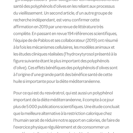
santé des polyphénols d’olives en les reliant aux processus
du vieillissement. Un second article, d’un autre groupe de
recherche indépendant, est venu confirmer cette
affirmation en 2019 par une revue de littérature très
complète. En passant en revue 194 références scientifiques,
l’équipe de de Pablos et ses collaborateur (2019) ont résumé
à la fois les mécanismes cellulaires, les modèles animaux et
les études cliniques réalisées (l’hydroxytyrosol présenté à la
figure suivante étant le plus important des polyphénols
d’olive). Ces effets bénéfiques des polyphénols d’olives sont
à l’origine d’une grande partit des bénéfice santé de cette
huile si importante pour la diète méditerranéenne.
Pour ce qui est du resvératrol, qui est aussi un polyphénol
important de la diète méditerranéenne, il compte à ce jour
plus de 5 000 publications scientifiques. Une étude concluait
que la meilleure alternative à la restriction calorique chez
l’humain serait de réduire notre apport en calories, de faire de
l’exercice physique régulièrement et de consommer un