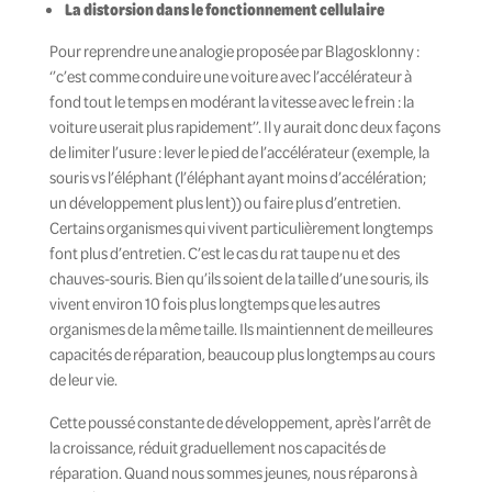
La distorsion dans le fonctionnement cellulaire
Pour reprendre une analogie proposée par Blagosklonny :
‘’c’est comme conduire une voiture avec l’accélérateur à
fond tout le temps en modérant la vitesse avec le frein : la
voiture userait plus rapidement’’. Il y aurait donc deux façons
de limiter l’usure : lever le pied de l’accélérateur (exemple, la
souris vs l’éléphant (l’éléphant ayant moins d’accélération;
un développement plus lent)) ou faire plus d’entretien.
Certains organismes qui vivent particulièrement longtemps
font plus d’entretien. C’est le cas du rat taupe nu et des
chauves-souris. Bien qu’ils soient de la taille d’une souris, ils
vivent environ 10 fois plus longtemps que les autres
organismes de la même taille. Ils maintiennent de meilleures
capacités de réparation, beaucoup plus longtemps au cours
de leur vie.
Cette poussé constante de développement, après l’arrêt de
la croissance, réduit graduellement nos capacités de
réparation. Quand nous sommes jeunes, nous réparons à