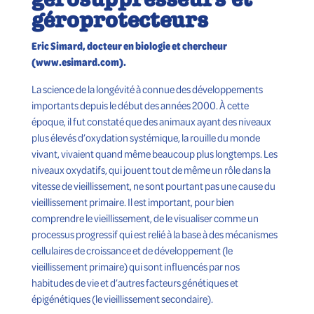
géroprotecteurs
Eric Simard, docteur en biologie et chercheur
(www.esimard.com).
La science de la longévité à connue des développements
importants depuis le début des années 2000. À cette
époque, il fut constaté que des animaux ayant des niveaux
plus élevés d’oxydation systémique, la rouille du monde
vivant, vivaient quand même beaucoup plus longtemps. Les
niveaux oxydatifs, qui jouent tout de même un rôle dans la
vitesse de vieillissement, ne sont pourtant pas une cause du
vieillissement primaire. Il est important, pour bien
comprendre le vieillissement, de le visualiser comme un
processus progressif qui est relié à la base à des mécanismes
cellulaires de croissance et de développement (le
vieillissement primaire) qui sont influencés par nos
habitudes de vie et d’autres facteurs génétiques et
épigénétiques (le vieillissement secondaire).