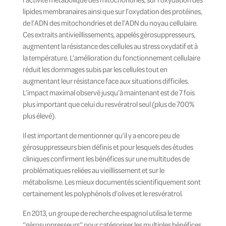
lipides membranaires ainsi que sur l’oxydation des protéines,
de l’ADN des mitochondries et de l’ADN du noyau cellulaire.
Ces extraits antivieillissements, appelés gérosuppresseurs,
augmentent la résistance des cellules au stress oxydatif et à
la température. L’amélioration du fonctionnement cellulaire
réduit les dommages subis par les cellules tout en
augmentant leur résistance face aux situations difficiles.
L’impact maximal observé jusqu’à maintenant est de 7 fois
plus important que celui du resvératrol seul (plus de 700%
plus élevé).
Il est important de mentionner qu’il y a encore peu de
gérosuppresseurs bien définis et pour lesquels des études
cliniques confirment les bénéfices sur une multitudes de
problématiques reliées au vieillissement et sur le
métabolisme. Les mieux documentés scientifiquement sont
certainement les polyphénols d’olives et le resvératrol.
En 2013, un groupe de recherche espagnol utilisa le terme
‘’gérosuppresseurs’’ pour catégoriser les multiples bénéfices