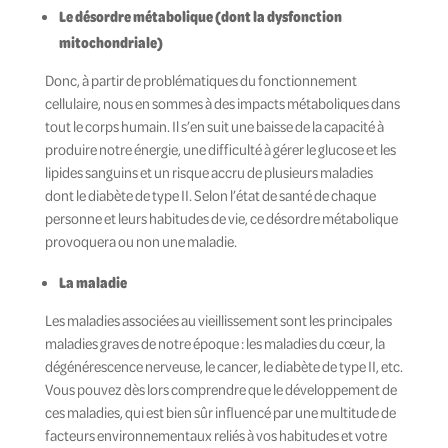
Le désordre métabolique (dont la dysfonction
mitochondriale)
Donc, à partir de problématiques du fonctionnement
cellulaire, nous en sommes à des impacts métaboliques dans
tout le corps humain. Il s’en suit une baisse de la capacité à
produire notre énergie, une difficulté à gérer le glucose et les
lipides sanguins et un risque accru de plusieurs maladies
dont le diabète de type II. Selon l’état de santé de chaque
personne et leurs habitudes de vie, ce désordre métabolique
provoquera ou non une maladie.
La maladie
Les maladies associées au vieillissement sont les principales
maladies graves de notre époque : les maladies du cœur, la
dégénérescence nerveuse, le cancer, le diabète de type II, etc.
Vous pouvez dès lors comprendre que le développement de
ces maladies, qui est bien sûr influencé par une multitude de
facteurs environnementaux reliés à vos habitudes et votre