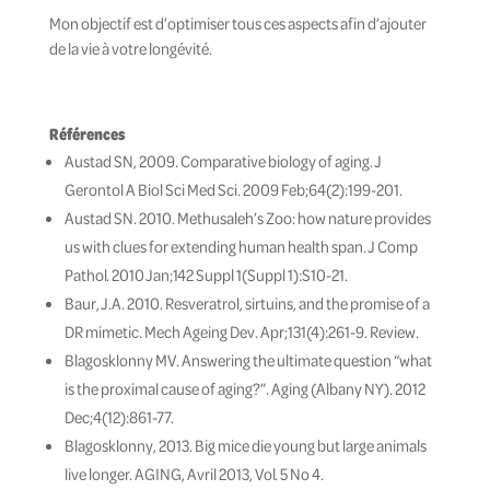
Mon objectif est d’optimiser tous ces aspects afin d’ajouter
de la vie à votre longévité.
Références
Austad SN, 2009. Comparative biology of aging. J
Gerontol A Biol Sci Med Sci. 2009 Feb;64(2):199-201.
Austad SN. 2010. Methusaleh’s Zoo: how nature provides
us with clues for extending human health span. J Comp
Pathol. 2010 Jan;142 Suppl 1(Suppl 1):S10-21.
Baur, J.A. 2010. Resveratrol, sirtuins, and the promise of a
DR mimetic. Mech Ageing Dev. Apr;131(4):261-9. Review.
Blagosklonny MV. Answering the ultimate question “what
is the proximal cause of aging?”. Aging (Albany NY). 2012
Dec;4(12):861-77.
Blagosklonny, 2013. Big mice die young but large animals
live longer. AGING, Avril 2013, Vol. 5 No 4.