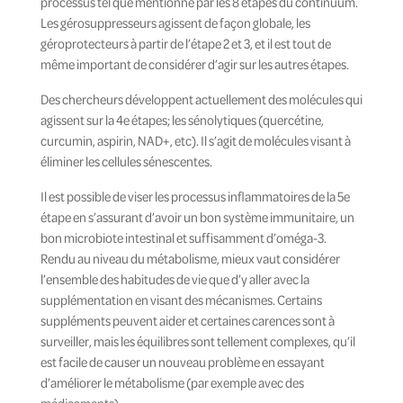
processus tel que mentionné par les 8 étapes du continuum.
Les gérosuppresseurs agissent de façon globale, les
géroprotecteurs à partir de l’étape 2 et 3, et il est tout de
même important de considérer d’agir sur les autres étapes.
Des chercheurs développent actuellement des molécules qui
agissent sur la 4
e
étapes;
les sénolytiques
(quercétine,
curcumin, aspirin, NAD+, etc). Il s’agit de molécules visant à
éliminer les cellules sénescentes.
Il est possible de viser les processus inflammatoires de la 5
e
étape en s’assurant d’avoir un bon système immunitaire, un
bon microbiote intestinal et suffisamment d’oméga-3.
Rendu au niveau du métabolisme, mieux vaut considérer
l’ensemble des habitudes de vie que d’y aller avec la
supplémentation en visant des mécanismes. Certains
suppléments peuvent aider et certaines carences sont à
surveiller, mais les équilibres sont tellement complexes, qu’il
est facile de causer un nouveau problème en essayant
d’améliorer le métabolisme (par exemple avec des