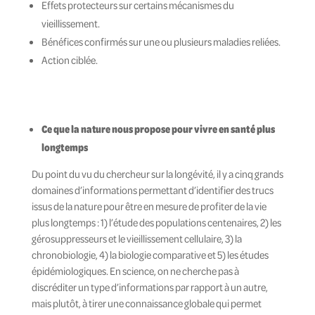
Effets protecteurs sur certains mécanismes du
vieillissement.
Bénéfices confirmés sur une ou plusieurs maladies reliées.
Action ciblée.
Ce que la nature nous propose pour vivre en santé plus
longtemps
Du point du vu du chercheur sur la longévité, il y a cinq
grands
domaines d’informations permettant d’identifier des trucs
issus de la nature pour être en mesure de profiter de la vie
plus longtemps : 1) l’étude des populations centenaires, 2) les
gérosuppresseurs et le vieillissement cellulaire, 3) la
chronobiologie, 4) la biologie comparative et 5) les études
épidémiologiques. En science, on ne cherche pas à
discréditer un type d’informations par rapport à un autre,
mais plutôt, à tirer une connaissance globale qui permet