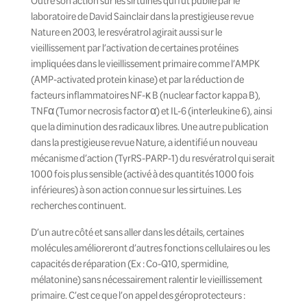
Outre son action sur les sirtuines qui fut publié par le
laboratoire de David Sainclair dans la prestigieuse revue
Nature en 2003, le resvératrol agirait aussi sur le
vieillissement par l’activation de certaines protéines
impliquées dans le vieillissement primaire comme l’AMPK
(AMP-activated protein kinase) et par la réduction de
facteurs inflammatoires NF-κ B (nuclear factor kappa B),
TNFα (Tumor necrosis factor α) et IL-6 (interleukine 6), ainsi
que la diminution des radicaux libres. Une autre publication
dans la prestigieuse revue Nature, a identifié un nouveau
mécanisme d’action (TyrRS-PARP-1) du resvératrol qui serait
1000 fois plus sensible (activé à des quantités 1000 fois
inférieures) à son action connue sur les sirtuines. Les
recherches continuent.
D’un autre côté et sans aller dans les détails, certaines
molécules amélioreront d’autres fonctions cellulaires ou les
capacités de réparation (Ex : Co-Q10, spermidine,
mélatonine) sans nécessairement ralentir le vieillissement
primaire. C’est ce que l’on appel des
géroprotecteurs
: