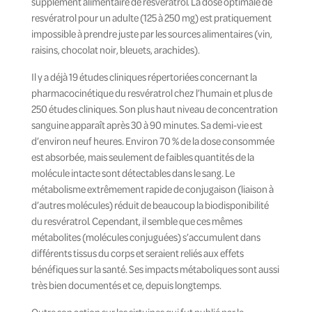
supplément alimentaire de resvératrol. La dose optimale de
resvératrol pour un adulte (125 à 250 mg) est pratiquement
impossible à prendre juste par les sources alimentaires (vin,
raisins, chocolat noir, bleuets, arachides).
Il y a déjà 19 études cliniques répertoriées concernant la
pharmacocinétique du resvératrol chez l’humain et plus de
250 études cliniques. Son plus haut niveau de concentration
sanguine apparaît après 30 à 90 minutes. Sa demi-vie est
d’environ neuf heures. Environ 70 % de la dose consommée
est absorbée, mais seulement de faibles quantités de la
molécule intacte sont détectables dans le sang. Le
métabolisme extrêmement rapide de conjugaison (liaison à
d’autres molécules) réduit de beaucoup la biodisponibilité
du resvératrol. Cependant, il semble que ces mêmes
métabolites (molécules conjuguées) s’accumulent dans
différents tissus du corps et seraient reliés aux effets
bénéfiques sur la santé. Ses impacts métaboliques sont aussi
très bien documentés et ce, depuis longtemps.