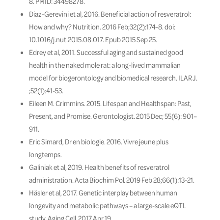
8. PMID: 34498278.
Diaz-Gerevini et al, 2016. Beneficial action of resveratrol:
How and why? Nutrition. 2016 Feb;32(2):174-8. doi:
10.1016/j.nut.2015.08.017. Epub 2015 Sep 25.
Edrey et al, 2011. Successful aging and sustained good
health in the naked mole rat: a long-lived mammalian
model for biogerontology and biomedical research. ILAR J.
;52(1):41-53.
Eileen M. Crimmins. 2015. Lifespan and Healthspan: Past,
Present, and Promise. Gerontologist. 2015 Dec; 55(6): 901–
911.
Eric Simard, Dr en biologie. 2016. Vivre jeune plus
longtemps.
Galiniak et al, 2019. Health benefits of resveratrol
administration. Acta Biochim Pol. 2019 Feb 28;66(1):13-21.
Häsler et al, 2017. Genetic interplay between human
longevity and metabolic pathways – a large-scale eQTL
study. Aging Cell. 2017 Apr 19.