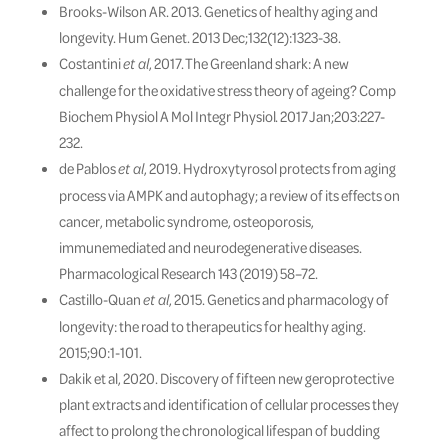
Brooks-Wilson AR. 2013. Genetics of healthy aging and
longevity. Hum Genet. 2013 Dec;132(12):1323-38.
Costantini
, 2017. The Greenland shark: A new
et al
challenge for the oxidative stress theory of ageing? Comp
Biochem Physiol A Mol Integr Physiol. 2017 Jan;203:227-
232.
de Pablos
, 2019. Hydroxytyrosol protects from aging
et al
process via AMPK and autophagy; a review of its effects on
cancer, metabolic syndrome, osteoporosis,
immunemediated and neurodegenerative diseases.
Pharmacological Research 143 (2019) 58–72.
Castillo-Quan
, 2015. Genetics and pharmacology of
et al
longevity: the road to therapeutics for healthy aging.
2015;90:1-101.
Dakik et al, 2020. Discovery of fifteen new geroprotective
plant extracts and identification of cellular processes they
affect to prolong the chronological lifespan of budding