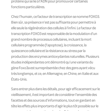
protéine qui se lie à l’ADN pour promouvoir certaines
fonctions particulières.
Chez l’humain, ce facteur de transcription se nomme FOXO3.
Bien sûr, sa présence n’est pas suffisante pour permettre à
elle seule la régénération des cellules à l’infini. Le facteur de
transcription FOXO3 est responsable de la modulation d’un
grand nombre de processus cellulaires, incluant la mort
cellulaire programmée (l’apoptose), la croissance, la
quiescence cellulaire et la résistance au stress par la
production des enzymes antioxydantes naturelles. Plusieurs
études indépendantes ont démontré qu’une variante du
gène Foxo3a est surreprésentée chez des gens ayant vécu
très longtemps, et ce, en Allemagne, en Chine, en Italie et aux
États-Unis.
Sans entrer plus dans les détails, pour agir efficacement sur le
vieillissement, il est important de considérer l’ensemble des
facettes et des sources d’informations, tout en gardant en
tête les effets plus importants d’agir le plus tôt possible sur le