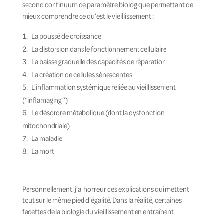
second continuum de paramètre biologique permettant de
mieux comprendre ce qu’est le vieillissement :
La poussé de croissance
La distorsion dans le fonctionnement cellulaire
La baisse graduelle des capacités de réparation
La création de cellules sénescentes
L’inflammation systémique reliée au vieillissement
(‘’inflamaging’’)
Le désordre métabolique (dont la dysfonction
mitochondriale)
La maladie
La mort
Personnellement, j’ai horreur des explications qui mettent
tout sur le même pied d’égalité. Dans la réalité, certaines
facettes de la biologie du vieillissement en entraînent