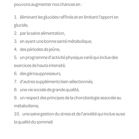
pouvons augmenter nos chances en :
éliminant les glucides raffinés et en limitant l’apport en
glucide,
par la saine alimentation,
en ayant une bonne santé métabolique,
des périodes de jeûne,
un programme d’activité physique varié qui inclue des
exercices de haute intensité,
des gérosuppresseurs,
d’autres suppléments bien sélectionnés,
une vie sociale de grande qualité,
un respect des principes de la chorobiologie associée au
métabolisme,
une saine gestion du stress et de l’anxiété qui inclue aussi
la qualité du sommeil.