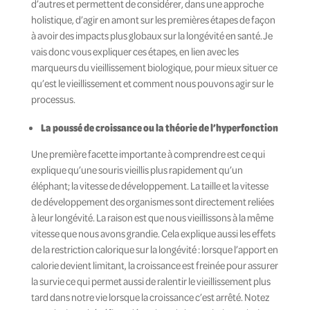
d’autres et permettent de considérer, dans une approche
holistique, d’agir en amont sur les premières étapes de façon
à avoir des impacts plus globaux sur la longévité en santé. Je
vais donc vous expliquer ces étapes, en lien avec les
marqueurs du vieillissement biologique, pour mieux situer ce
qu’est le vieillissement et comment nous pouvons agir sur le
processus.
La poussé de croissance ou la théorie de l’hyperfonction
Une première facette importante à comprendre est ce qui
explique qu’une souris vieillis plus rapidement qu’un
éléphant; la vitesse de développement. La taille et la vitesse
de développement des organismes sont directement reliées
à leur longévité. La raison est que nous vieillissons à la même
vitesse que nous avons grandie. Cela explique aussi les effets
de la restriction calorique sur la longévité : lorsque l’apport en
calorie devient limitant, la croissance est freinée pour assurer
la survie ce qui permet aussi de ralentir le vieillissement plus
tard dans notre vie lorsque la croissance c’est arrêté. Notez