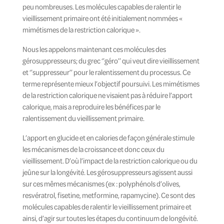
peu nombreuses. Les molécules capables de ralentir le
vieillissement primaire ont été initialement nommées «
mimétismes de la restriction calorique ».
Nous les appelons maintenant ces molécules des
gérosuppresseurs
; du grec ‘’géro’’ qui veut dire vieillissement
et ‘’suppresseur’’ pour le ralentissement du processus. Ce
terme représente mieux l’objectif poursuivi. Les mimétismes
de la restriction calorique ne visaient pas à réduire l’apport
calorique, mais a reproduire les bénéfices par le
ralentissement du vieillissement primaire.
L’apport en glucide et en calories de façon générale stimule
les mécanismes de la croissance et donc ceux du
vieillissement. D’où l’impact de la restriction calorique ou du
jeûne sur la longévité. Les gérosuppresseurs agissent aussi
sur ces mêmes mécanismes (ex : polyphénols d’olives,
resvératrol, fisetine, metformine, rapamycine). Ce sont des
molécules capables de ralentir le vieillissement primaire et
ainsi, d’agir sur toutes les étapes du continuum de longévité.