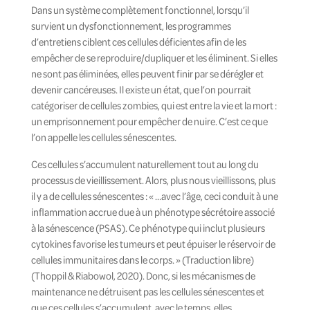
Dans un système complètement fonctionnel, lorsqu’il
survient un dysfonctionnement, les programmes
d’entretiens ciblent ces cellules déficientes afin de les
empêcher de se reproduire/dupliquer et les éliminent. Si elles
ne sont pas éliminées, elles peuvent finir par se dérégler et
devenir cancéreuses. Il existe un état, que l’on pourrait
catégoriser de cellules zombies, qui est entre la vie et la mort :
un emprisonnement pour empêcher de nuire. C’est ce que
l’on appelle les cellules sénescentes.
Ces cellules s’accumulent naturellement tout au long du
processus de vieillissement. Alors, plus nous vieillissons, plus
il y a de cellules sénescentes : « …avec l’âge, ceci conduit à une
inflammation accrue due à un phénotype sécrétoire associé
à la sénescence (PSAS). Ce phénotype qui inclut plusieurs
cytokines favorise les tumeurs et peut épuiser le réservoir de
cellules immunitaires dans le corps. » (Traduction libre)
(Thoppil & Riabowol, 2020). Donc, si les mécanismes de
maintenance ne détruisent pas les cellules sénescentes et
que ces cellules s’accumulent, avec le temps, elles