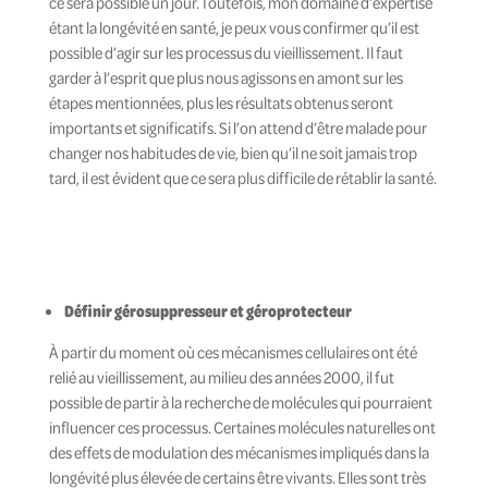
ce sera possible un jour. Toutefois, mon domaine d’expertise
étant la longévité en santé, je peux vous confirmer qu’il est
possible d’agir sur les processus du vieillissement. Il faut
garder à l’esprit que plus nous agissons en amont sur les
étapes mentionnées, plus les résultats obtenus seront
importants et significatifs. Si l’on attend d’être malade pour
changer nos habitudes de vie, bien qu’il ne soit jamais trop
tard, il est évident que ce sera plus difficile de rétablir la santé.
Définir gérosuppresseur et géroprotecteur
À partir du moment où ces mécanismes cellulaires ont été
relié au vieillissement, au milieu des années 2000, il fut
possible de partir à la recherche de molécules qui pourraient
influencer ces processus. Certaines molécules naturelles ont
des effets de modulation des mécanismes impliqués dans la
longévité plus élevée de certains être vivants. Elles sont très