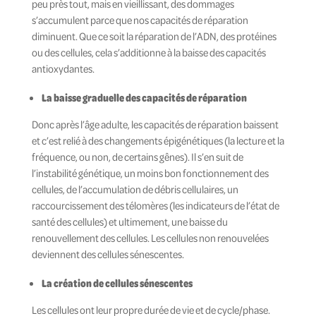
peu près tout, mais en vieillissant, des dommages
s’accumulent parce que nos capacités de réparation
diminuent. Que ce soit la réparation de l’ADN, des protéines
ou des cellules, cela s’additionne à la baisse des capacités
antioxydantes.
La baisse graduelle des capacités de réparation
Donc après l’âge adulte, les capacités de réparation baissent
et c’est relié à des changements épigénétiques (la lecture et la
fréquence, ou non, de certains gênes). Il s’en suit de
l’instabilité génétique, un moins bon fonctionnement des
cellules, de l’accumulation de débris cellulaires, un
raccourcissement des télomères (les indicateurs de l’état de
santé des cellules) et ultimement, une baisse du
renouvellement des cellules. Les cellules non renouvelées
deviennent des cellules sénescentes.
La création de cellules sénescentes
Les cellules ont leur propre durée de vie et de cycle/phase.